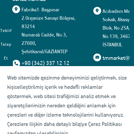
Fabrika1: Başpınar
Acıbadem Mahal
2.Organize Sanayi Bölgesi,
Sokak, Akasya İ
83214
Blok, No:25A, İ
Teklif
Numaralı Cadde, No:3,
No:139, 34674
27000,
İSTANBUL
Talep
Şehitkamil/GAZİANTEP
tmmarket@tuf
Et
+90 (342) 337 12 12
+90(342) 337 15 35
Web sitemizde gezinme deneyiminizi geliştirmek, size
kişiselleştirilmiş içerik ve hedefli reklamlar
Fabrika2: Başpınar
göstermek, web sitesi trafiğimizi analiz etmek ve
5.Organize Sanayi Bölgesi,
ziyaretçilerimizin nereden geldiğini anlamak için
83535
çerezleri ve diğer izleme teknolojilerini kullanıyoruz.
Numaralı Cadde, No:13,
27000,
Çerezlere ilişkin daha detaylı bilgiye Çerez Politikası
Şehitkamil/GAZİANTEP
sayfamızdan ulaşabilirsiniz.