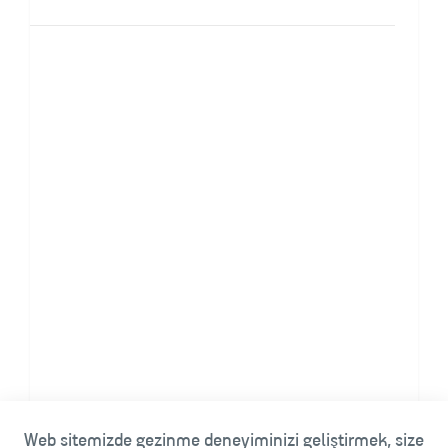
Elyaf Etüt Makinesi
Elyaf kalitesini üretim öncesi kontrol
altına alın.
Web sitemizde gezinme deneyiminizi geliştirmek, size