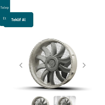
Talep
Et
Teklif Al