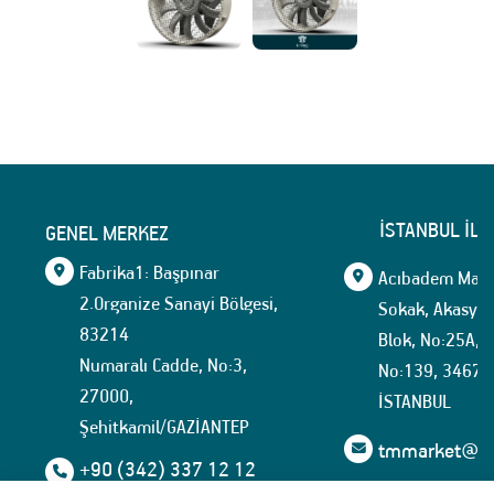
İSTANBUL İLE
GENEL MERKEZ
Fabrika1: Başpınar
Acıbadem Mahal
2.Organize Sanayi Bölgesi,
Sokak, Akasya İ
83214
Blok, No:25A, İ
Numaralı Cadde, No:3,
No:139, 34674
27000,
İSTANBUL
Şehitkamil/GAZİANTEP
tmmarket@tuf
+90 (342) 337 12 12