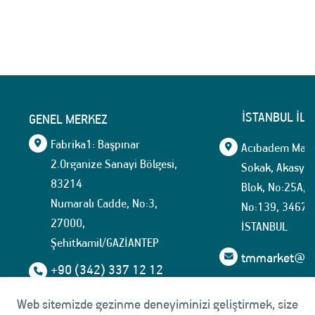
İSTANBUL İLE
GENEL MERKEZ
Fabrika1: Başpınar
Acıbadem Mahal
2.Organize Sanayi Bölgesi,
Sokak, Akasya İ
83214
Blok, No:25A, İ
Numaralı Cadde, No:3,
No:139, 34674
27000,
İSTANBUL
Şehitkamil/GAZİANTEP
tmmarket@tuf
+90 (342) 337 12 12
+90(342) 337 15 35
Web sitemizde gezinme deneyiminizi geliştirmek, size