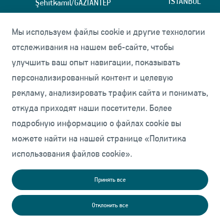
İSTANBUL
Şehitkamil/GAZİANTEP
+90 (342) 337 12 12
tmmarket@tuf
Мы используем файлы cookie и другие технологии
+90(342) 337 15 35
отслеживания на нашем веб-сайте, чтобы
улучшить ваш опыт навигации, показывать
Фабрика2: Başpınar
персонализированный контент и целевую
5.Organize Sanayi Bölgesi,
рекламу, анализировать трафик сайта и понимать,
83535
откуда приходят наши посетители. Более
Numaralı Cadde, No:13,
27000,
подробную информацию о файлах cookie вы
Şehitkamil/GAZİANTEP
можете найти на нашей странице «Политика
использования файлов cookie».
tmmarket@tufekci.com.tr
Принять все
© 2026 Tüfekçi Makine. Все права защищены.
Отклонить все
Блог
политика
Политика