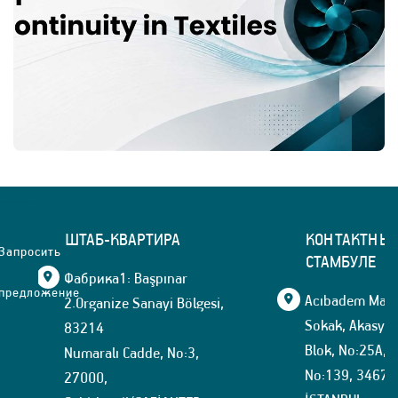
ШТАБ-КВАРТИРА
КОНТАКТНЫЙ
Запросить
СТАМБУЛЕ
Фабрика1: Başpınar
предложение
Acıbadem Mahal
2.Organize Sanayi Bölgesi,
Sokak, Akasya İ
83214
Blok, No:25A, İ
Numaralı Cadde, No:3,
No:139, 34674
27000,