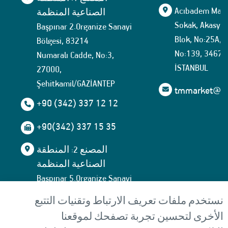
Acıbadem Mahal
الصناعية المنظمة
Sokak, Akasya İ
Başpınar 2.Organize Sanayi
Blok, No:25A, İ
Bölgesi, 83214
No:139, 34674
Numaralı Cadde, No:3,
İSTANBUL
27000,
Şehitkamil/GAZİANTEP
tmmarket@tuf
+90 (342) 337 12 12
+90(342) 337 15 35
المصنع 2: المنطقة
الصناعية المنظمة
Başpınar 5.Organize Sanayi
Bölgesi, 83535
نستخدم ملفات تعريف الارتباط وتقنيات التتبع
Numaralı Cadde, No:13,
الأخرى لتحسين تجربة تصفحك لموقعنا
27000,