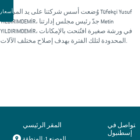
وُضعت أسس شركتنا على يد المرحوم Tüfekçi Yusuf
أسعار
YILDIRIMDEMİR، جدّ رئيس مجلس إدارتنا Metin
YILDIRIMDEMİR، في ورشة صغيرة افتُتحت بالإمكانات
المحدودة لتلك الفترة بهدف إصلاح مختلف الآلات.
التواصل في
المقر الرئيسي
إسطنبول
المصنع 1: المنطقة