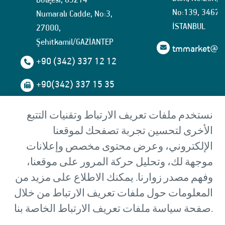
No:139, 34674
Numaralı Cadde, No:3,
İSTANBUL
27000,
Şehitkamil/GAZİANTEP
tmmarket@tuf
+90 (342) 337 12 12
+90(342) 337 15 35
المصنع 2: المنطقة
نستخدم ملفات تعريف الارتباط وتقنيات التتبع
الصناعية المنظمة
الأخرى لتحسين تجربة تصفحك لموقعنا
Başpınar 5.Organize Sanayi
الإلكتروني، وعرض محتوى مخصص وإعلانات
Bölgesi, 83535
موجهة لك، وتحليل حركة المرور على موقعنا،
Numaralı Cadde, No:13,
27000,
وفهم مصدر زوارنا. يمكنك الاطلاع على مزيد من
Şehitkamil/GAZİANTEP
المعلومات حول ملفات تعريف الارتباط من خلال
صفحة سياسة ملفات تعريف الارتباط الخاصة بنا.
tmmarket@tufekci.com.tr