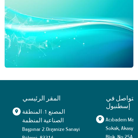
التواصل في
المقر الرئيسي
إسطنبول
المصنع 1: المنطقة
Acıbadem Mahal
الصناعية المنظمة
Sokak, Akasya İ
Başpınar 2.Organize Sanayi
Blok, No:25A, İ
Bölgesi, 83214