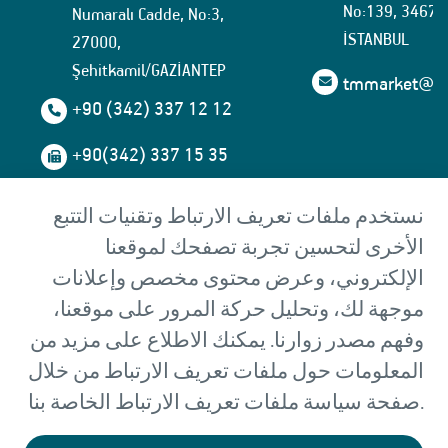
No:139, 34674
Numaralı Cadde, No:3,
İSTANBUL
27000,
Şehitkamil/GAZİANTEP
tmmarket@tuf
+90 (342) 337 12 12
+90(342) 337 15 35
المصنع 2: المنطقة
نستخدم ملفات تعريف الارتباط وتقنيات التتبع
الصناعية المنظمة
الأخرى لتحسين تجربة تصفحك لموقعنا
Başpınar 5.Organize Sanayi
الإلكتروني، وعرض محتوى مخصص وإعلانات
Bölgesi, 83535
موجهة لك، وتحليل حركة المرور على موقعنا،
Numaralı Cadde, No:13,
27000,
وفهم مصدر زوارنا. يمكنك الاطلاع على مزيد من
Şehitkamil/GAZİANTEP
المعلومات حول ملفات تعريف الارتباط من خلال
صفحة سياسة ملفات تعريف الارتباط الخاصة بنا.
tmmarket@tufekci.com.tr