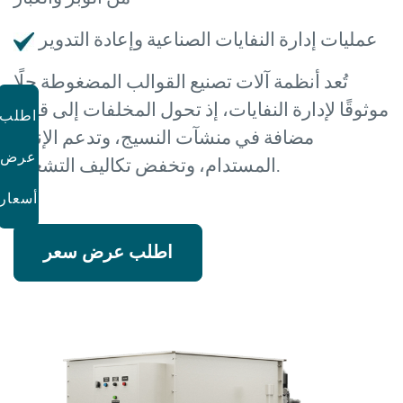
عمليات إدارة النفايات الصناعية وإعادة التدوير
تُعد أنظمة آلات تصنيع القوالب المضغوطة حلًا
موثوقًا لإدارة النفايات، إذ تحول المخلفات إلى قيمة
اطلب
مضافة في منشآت النسيج، وتدعم الإنتاج
عرض
المستدام، وتخفض تكاليف التشغيل.
أسعار
اطلب عرض سعر