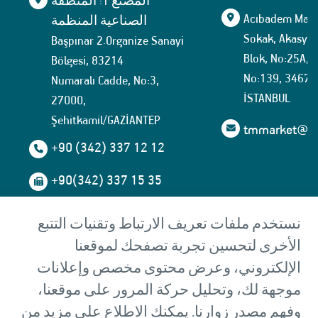
المصنع 1: المنطقة
Acıbadem Mahal
الصناعية المنظمة
Sokak, Akasya İ
Başpınar 2.Organize Sanayi
Blok, No:25A, İ
Bölgesi, 83214
No:139, 34674
Numaralı Cadde, No:3,
İSTANBUL
27000,
Şehitkamil/GAZİANTEP
tmmarket@tuf
+90 (342) 337 12 12
+90(342) 337 15 35
المصنع 2: المنطقة
نستخدم ملفات تعريف الارتباط وتقنيات التتبع
الصناعية المنظمة
الأخرى لتحسين تجربة تصفحك لموقعنا
Başpınar 5.Organize Sanayi
الإلكتروني، وعرض محتوى مخصص وإعلانات
Bölgesi, 83535
موجهة لك، وتحليل حركة المرور على موقعنا،
Numaralı Cadde, No:13,
27000,
وفهم مصدر زوارنا. يمكنك الاطلاع على مزيد من