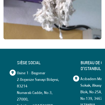
SIÈGE SOCIAL
BUREAU DE C
D’ISTANBUL
Usine 1 : Başpınar
Acıbadem Mahal
2.Organize Sanayi Bölgesi,
Sokak, Akasya İ
83214
Blok, No:25A, İ
Numaralı Cadde, No:3,
No:139, 34674
27000,