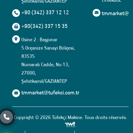
İSTANBUL
Şehitkamil/GAZİANTEP
+90 (342) 337 12 12
tmmarket@tuf
+90(342) 337 15 35
Usine 2 : Başpınar
5.Organize Sanayi Bölgesi,
83535
Numaralı Cadde, No:13,
27000,
Şehitkamil/GAZİANTEP
tmmarket@tufekci.com.tr
Copyright © 2026 Tüfekçi Makine. Tous droits réservés.