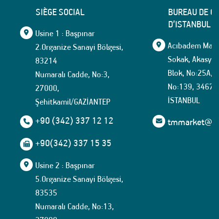
SIÈGE SOCIAL
BUREAU DE C
D’ISTANBUL
Usine 1 : Başpınar
Acıbadem Mahal
2.Organize Sanayi Bölgesi,
Sokak, Akasya İ
83214
Blok, No:25A, İ
Numaralı Cadde, No:3,
No:139, 34674
27000,
İSTANBUL
Şehitkamil/GAZİANTEP
+90 (342) 337 12 12
tmmarket@tuf
+90(342) 337 15 35
Usine 2 : Başpınar
5.Organize Sanayi Bölgesi,
83535
Numaralı Cadde, No:13,