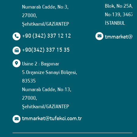
Blok, No:25A, İ
Numaralı Cadde, No:3,
No:139, 34674
27000,
İSTANBUL
Şehitkamil/GAZİANTEP
+90 (342) 337 12 12
tmmarket@tuf
+90(342) 337 15 35
Usine 2 : Başpınar
5.Organize Sanayi Bölgesi,
83535
Numaralı Cadde, No:13,
27000,
Şehitkamil/GAZİANTEP
tmmarket@tufekci.com.tr