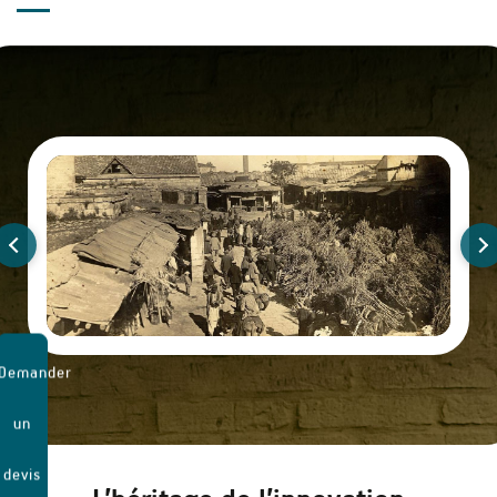
Demander
un
devis