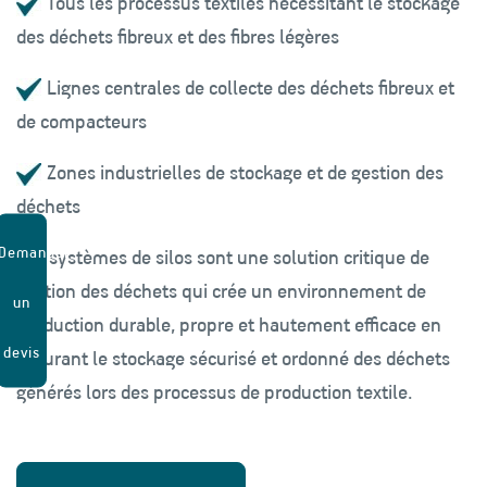
Tous les processus textiles nécessitant le stockage
des déchets fibreux et des fibres légères
Lignes centrales de collecte des déchets fibreux et
de compacteurs
Zones industrielles de stockage et de gestion des
déchets
Demander
Les systèmes de silos sont une solution critique de
gestion des déchets qui crée un environnement de
un
production durable, propre et hautement efficace en
devis
assurant le stockage sécurisé et ordonné des déchets
générés lors des processus de production textile.