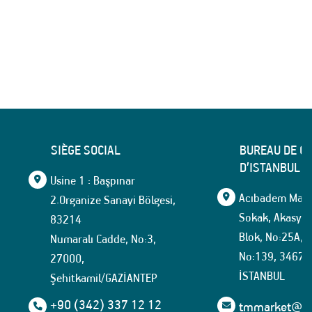
SIÈGE SOCIAL
BUREAU DE C
D’ISTANBUL
Usine 1 : Başpınar
Acıbadem Mahal
2.Organize Sanayi Bölgesi,
Sokak, Akasya İ
83214
Blok, No:25A, İ
Numaralı Cadde, No:3,
No:139, 34674
27000,
İSTANBUL
Şehitkamil/GAZİANTEP
+90 (342) 337 12 12
tmmarket@tuf