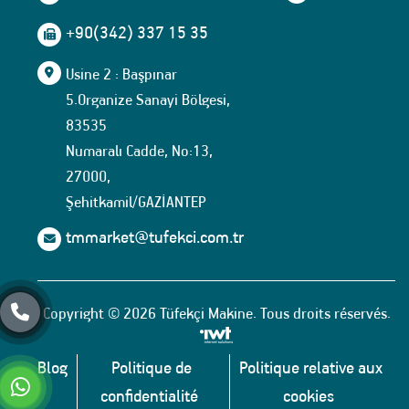
+90(342) 337 15 35
Usine 2 : Başpınar
5.Organize Sanayi Bölgesi,
83535
Numaralı Cadde, No:13,
27000,
Şehitkamil/GAZİANTEP
tmmarket@tufekci.com.tr
Copyright © 2026 Tüfekçi Makine. Tous droits réservés.
Blog
Politique de
Politique relative aux
confidentialité
cookies