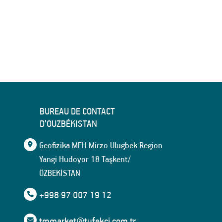
BUREAU DE CONTACT
D’OUZBÉKISTAN
Geofizika MFH Mirzo Ulugbek Region
Yangi Hudoyor 18 Taşkent/
ÖZBEKİSTAN
+998 97 007 19 12
tmmarket@tufekci.com.tr