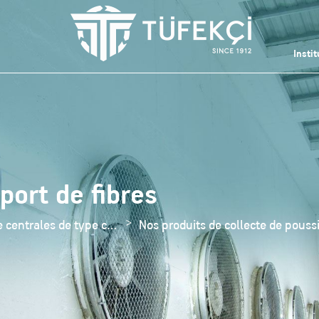
Instit
port de fibres
Nos produits de centrales de type constructif