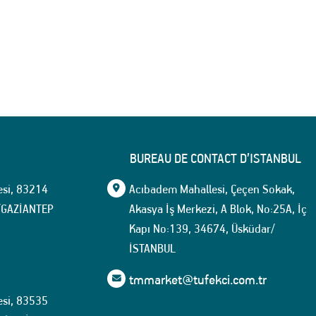
BUREAU DE CONTACT D’ISTANBUL
esi, 83214
Acıbadem Mahallesi, Çeçen Sokak,
l/GAZİANTEP
Akasya İş Merkezi, A Blok, No:25A, İç
Kapı No:139, 34674, Üsküdar/
İSTANBUL
tmmarket@tufekci.com.tr
esi, 83535