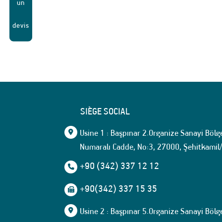
un
devis
SIÈGE SOCIAL
Usine 1 : Başpınar 2.Organize Sanayi Bölg
Numaralı Cadde, No:3, 27000, Şehitkami
+90 (342) 337 12 12
+90(342) 337 15 35
Usine 2 : Başpınar 5.Organize Sanayi Bölg