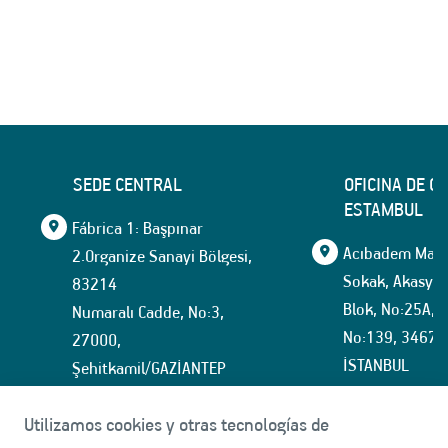
SEDE CENTRAL
OFICINA DE C
ESTAMBUL
Fábrica 1: Başpınar
Acıbadem Mahal
2.Organize Sanayi Bölgesi,
Sokak, Akasya İ
83214
Blok, No:25A, İ
Numaralı Cadde, No:3,
No:139, 34674
27000,
İSTANBUL
Şehitkamil/GAZİANTEP
+90 (342) 337 12 12
tmmarket@tuf
Utilizamos cookies y otras tecnologías de