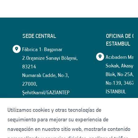
SEDE CENTRAL
OFICINA DE C
ESTAMBUL
Fábrica 1: Başpınar
Acıbadem Mahal
2.Organize Sanayi Bölgesi,
Sokak, Akasya İ
83214
Blok, No:25A, İ
Numaralı Cadde, No:3,
No:139, 34674
27000,
İSTANBUL
Şehitkamil/GAZİANTEP
+90 (342) 337 12 12
tmmarket@tuf
Utilizamos cookies y otras tecnologías de
+90(342) 337 15 35
seguimiento para mejorar su experiencia de
navegación en nuestro sitio web, mostrarle contenido
Fábrica 2: Başpınar