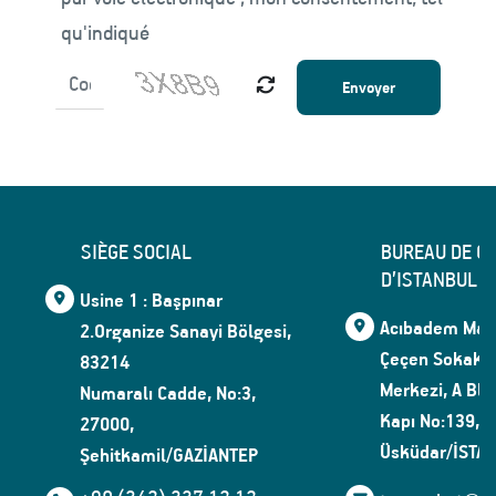
qu'indiqué
Envoyer
SIÈGE SOCIAL
BUREAU DE C
D’ISTANBUL
Usine 1 : Başpınar
Acıbadem Maha
2.Organize Sanayi Bölgesi,
Çeçen Sokak, 
83214
Merkezi, A Blo
Numaralı Cadde, No:3,
Kapı No:139, 
27000,
Üsküdar/İSTA
Şehitkamil/GAZİANTEP