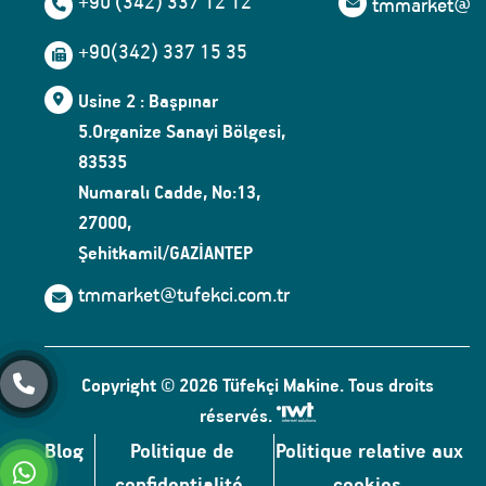
+90 (342) 337 12 12
tmmarket@tuf
+90(342) 337 15 35
Usine 2 : Başpınar
5.Organize Sanayi Bölgesi,
83535
Numaralı Cadde, No:13,
27000,
Şehitkamil/GAZİANTEP
tmmarket@tufekci.com.tr
Copyright © 2026 Tüfekçi Makine. Tous droits
réservés.
Blog
Politique de
Politique relative aux
confidentialité
cookies