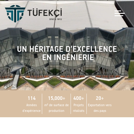
114
15,000+
400+
20+
Années
m² de surface de
Projets
Exportation vers
d’expérience
production
réalisés
des pays