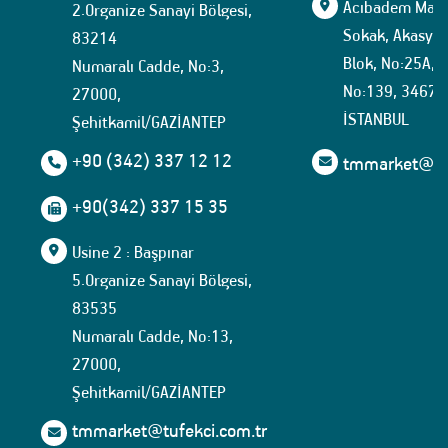
Acıbadem Mahal
2.Organize Sanayi Bölgesi,
Sokak, Akasya İ
83214
Blok, No:25A, İ
Numaralı Cadde, No:3,
No:139, 34674
27000,
İSTANBUL
Şehitkamil/GAZİANTEP
+90 (342) 337 12 12
tmmarket@tuf
+90(342) 337 15 35
Usine 2 : Başpınar
5.Organize Sanayi Bölgesi,
83535
Numaralı Cadde, No:13,
27000,
Şehitkamil/GAZİANTEP
tmmarket@tufekci.com.tr