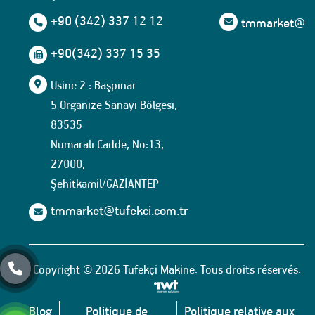
+90 (342) 337 12 12
tmmarket@tuf
+90(342) 337 15 35
Usine 2 : Başpınar
5.Organize Sanayi Bölgesi,
83535
Numaralı Cadde, No:13,
27000,
Şehitkamil/GAZİANTEP
tmmarket@tufekci.com.tr
Copyright © 2026 Tüfekçi Makine. Tous droits réservés.
Blog
Politique de
Politique relative aux