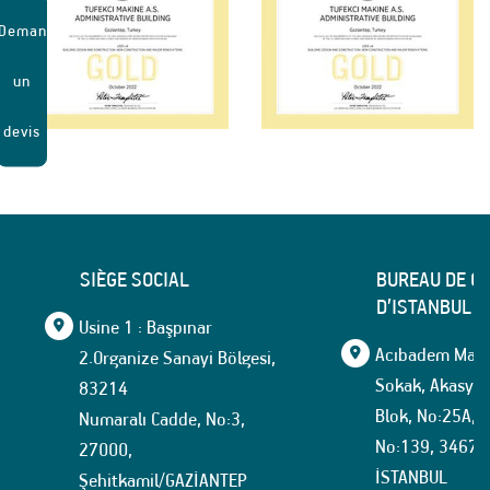
Demander
un
devis
SIÈGE SOCIAL
BUREAU DE C
D’ISTANBUL
Usine 1 : Başpınar
Acıbadem Mahal
2.Organize Sanayi Bölgesi,
Sokak, Akasya İ
83214
Blok, No:25A, İ
Numaralı Cadde, No:3,
No:139, 34674
27000,
İSTANBUL
Şehitkamil/GAZİANTEP