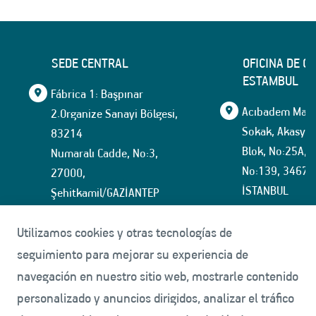
SEDE CENTRAL
OFICINA DE C
ESTAMBUL
Fábrica 1: Başpınar
Acıbadem Mahal
2.Organize Sanayi Bölgesi,
Sokak, Akasya İ
83214
Blok, No:25A, İ
Numaralı Cadde, No:3,
No:139, 34674
27000,
İSTANBUL
Şehitkamil/GAZİANTEP
+90 (342) 337 12 12
tmmarket@tuf
Utilizamos cookies y otras tecnologías de
+90(342) 337 15 35
seguimiento para mejorar su experiencia de
navegación en nuestro sitio web, mostrarle contenido
Fábrica 2: Başpınar
personalizado y anuncios dirigidos, analizar el tráfico
5.Organize Sanayi Bölgesi,