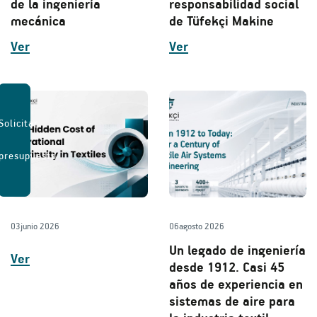
de la ingeniería
responsabilidad social
mecánica
de Tüfekçi Makine
Ver
Ver
Solicitar
presupuesto
03
junio 2026
06
agosto 2026
Un legado de ingeniería
Ver
desde 1912. Casi 45
años de experiencia en
sistemas de aire para