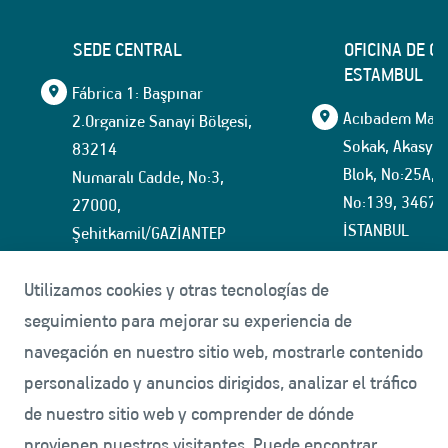
SEDE CENTRAL
OFICINA DE C
ESTAMBUL
Fábrica 1: Başpınar
Acıbadem Mahal
2.Organize Sanayi Bölgesi,
Sokak, Akasya İ
83214
Blok, No:25A, İ
Numaralı Cadde, No:3,
No:139, 34674
27000,
İSTANBUL
Şehitkamil/GAZİANTEP
+90 (342) 337 12 12
tmmarket@tuf
Utilizamos cookies y otras tecnologías de
+90(342) 337 15 35
seguimiento para mejorar su experiencia de
navegación en nuestro sitio web, mostrarle contenido
Fábrica 2: Başpınar
personalizado y anuncios dirigidos, analizar el tráfico
5.Organize Sanayi Bölgesi,
de nuestro sitio web y comprender de dónde
83535
provienen nuestros visitantes. Puede encontrar
Numaralı Cadde, No:13,