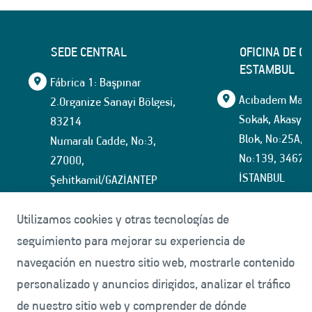
SEDE CENTRAL
OFICINA DE C
ESTAMBUL
Fábrica 1: Başpınar
Acıbadem Mahal
2.Organize Sanayi Bölgesi,
Sokak, Akasya İ
83214
Blok, No:25A, İ
Numaralı Cadde, No:3,
No:139, 34674
27000,
İSTANBUL
Şehitkamil/GAZİANTEP
+90 (342) 337 12 12
tmmarket@tuf
Utilizamos cookies y otras tecnologías de
+90(342) 337 15 35
seguimiento para mejorar su experiencia de
navegación en nuestro sitio web, mostrarle contenido
Fábrica 2: Başpınar
personalizado y anuncios dirigidos, analizar el tráfico
5.Organize Sanayi Bölgesi,
de nuestro sitio web y comprender de dónde
83535